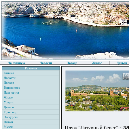
На главную
Новости
Погода
Жилье
Деньги
Разделы
Главная
Новости
Погода
Ваш вопрос
Наш юрист
Жилье
Услуги
Деньги
Транспорт
Экскурсии
Пляжи
- з
Пляж "Лазурный берег"
Музеи