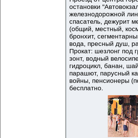
остановки "Автовокза
железнодорожной лини
спасатель, дежурит м
(общий, местный, кос
бронхит, сегментарны
вода, пресный душ, р
Прокат: шезлонг под 
зонт, водный велосипе
гидроцикл, банан, ша
парашют, парусный ка
войны, пенсионеры (по
бесплатно.