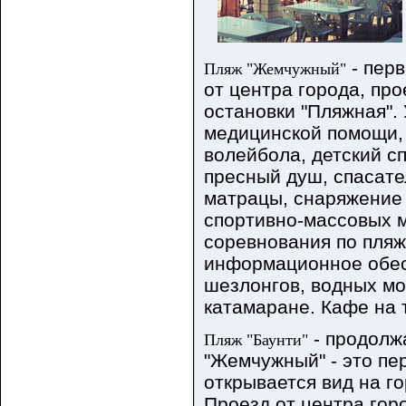
- пер
Пляж "Жемчужный"
от центра города, про
остановки "Пляжная".
медицинской помощи, 
волейбола, детский с
пресный душ, спасате
матрацы, снаряжение 
спортивно-массовых м
соревнования по пляж
информационное обес
шезлонгов, водных мо
катамаране. Кафе на 
- продолж
Пляж "Баунти"
"Жемчужный" - это пе
открывается вид на г
Проезд от центра гор