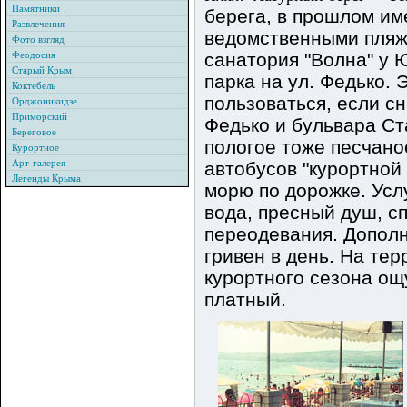
Памятники
берега, в прошлом и
Развлечения
ведомственными пляж
Фото взгляд
Феодосия
санатория "Волна" у
Старый Крым
парка на ул. Федько.
Коктебель
пользоваться, если с
Орджоникидзе
Приморский
Федько и бульвара Ст
Береговое
пологое тоже песчано
Курортное
Арт-галерея
автобусов "курортной 
Легенды Крыма
морю по дорожке. Усл
вода, пресный душ, сп
переодевания. Дополн
гривен в день. На тер
курортного сезона ощ
платный.