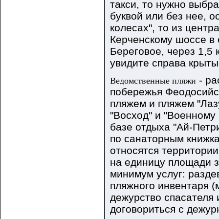
такси, то нужно выбра
буквой или без нее, о
колесах", то из центр
Керченскому шоссе в 
Береговое, через 1,5
увидите справа крыты
- ра
Ведомственные пляжи
побережья Феодосийс
пляжем и пляжем "Лаз
"Восход" и "Военному
базе отдыха "Ай-Петр
по санаторным книжка
относятся территории
на единицу площади 
минимум услуг: разде
пляжного инвентаря (м
дежурство спасателя 
договориться с дежур