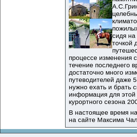
А.С.Гри
целебны
климато
пожилых
сидя на
точкой 
путешес
процессе изменения с
течение последнего в
достаточно много изм
путеводителей даже 5
нужно ехать и брать с
информация для этой 
курортного сезона 20
В настоящее время н
на сайте Максима Ча