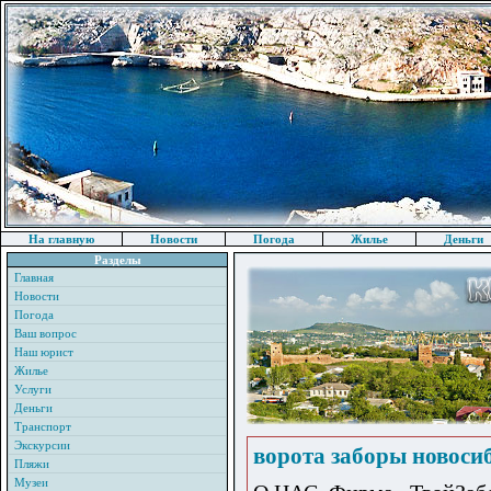
На главную
Новости
Погода
Жилье
Деньги
Разделы
Главная
Новости
Погода
Ваш вопрос
Наш юрист
Жилье
Услуги
Деньги
Транспорт
Экскурсии
ворота заборы новоси
Пляжи
Музеи