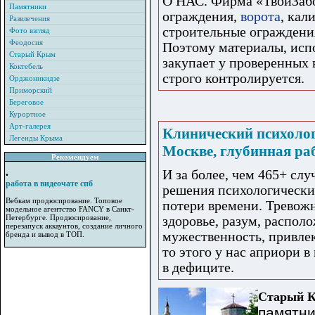
О НАС. Фирма «ТвойЗабо
Памятники
ограждения,
ворота
, кал
Развлечения
строительные ограждени
Фото взгляд
Феодосия
Поэтому материалы, исп
Старый Крым
закупает у проверенных 
Коктебель
строго контролируется.
Орджоникидзе
Приморский
Береговое
Курортное
Арт-галерея
Клинический психолог
Легенды Крыма
Москве, глубинная раб
Рекомендуем
И за более, чем 465+ сл
•
работа в видеочате спб
решения психологически
Вебкам продюсирование. Топовое
потери времени. Тревожн
модельное агентство FANCY в Санкт-
Петербурге. Продюсирование,
здоровье, разум, располо
перезапуск аккаунтов, создание личного
мужественность, привлек
бренда и вывод в ТОП.
то этого у нас априори 
в дефиците.
Старый 
памятни