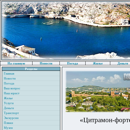
На главную
Новости
Погода
Жилье
Деньги
Разделы
Главная
Новости
Погода
Ваш вопрос
Наш юрист
Жилье
Услуги
Деньги
Транспорт
Экскурсии
«Цитрамон-форте
Пляжи
Музеи