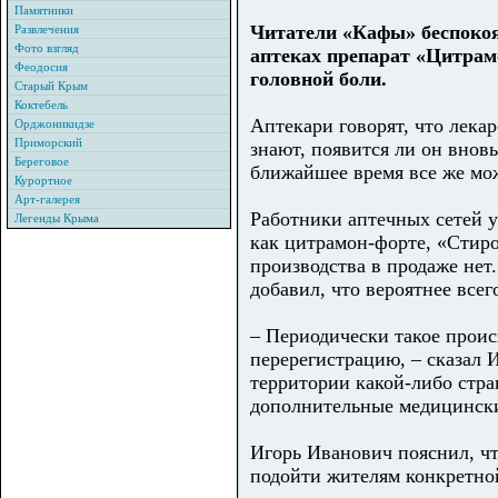
Памятники
Читатели «Кафы» беспокоят
Развлечения
Фото взгляд
аптеках препарат «Цитрам
Феодосия
головной боли.
Старый Крым
Коктебель
Аптекари говорят, что лекар
Орджоникидзе
Приморский
знают, появится ли он внов
Береговое
ближайшее время все же мож
Курортное
Арт-галерея
Работники аптечных сетей у
Легенды Крыма
как цитрамон-форте, «Стиро
производства в продаже не
добавил, что вероятнее все
– Периодически такое проис
перерегистрацию, – сказал И
территории какой-либо стра
дополнительные медицински
Игорь
Иванов
ич пояснил, ч
подойти жителям конкретно