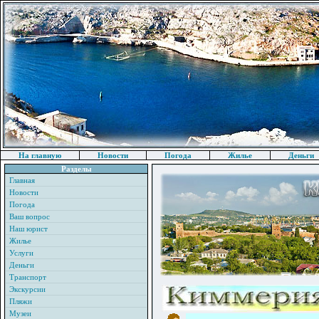
На главную
Новости
Погода
Жилье
Деньги
Разделы
Главная
Новости
Погода
Ваш вопрос
Наш юрист
Жилье
Услуги
Деньги
Транспорт
Экскурсии
Пляжи
Музеи