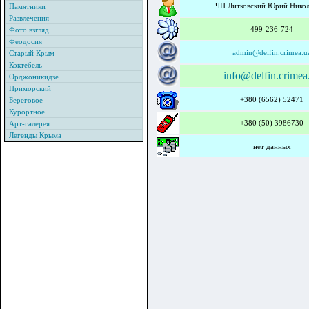
ЧП Литковский Юрий Никол
Памятники
Развлечения
499-236-724
Фото взгляд
Феодосия
admin@delfin.crimea.u
Старый Крым
Коктебель
info@delfin.crimea
Орджоникидзе
Приморский
+380
(
6562
)
52471
Береговое
Курортное
+380
(
50
)
3986730
Арт-галерея
Легенды Крыма
нет данных