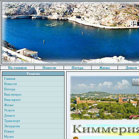
На главную
Новости
Погода
Жилье
Деньги
Разделы
Главная
Новости
Погода
Ваш вопрос
Наш юрист
Жилье
Услуги
Деньги
Транспорт
Экскурсии
Пляжи
Музеи