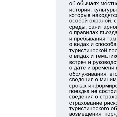
об обычаях местн
истории, культуры
которые находятс
особой охраной, 
среды, санитарно
о правилах въезд
и пребывания там
о видах и способ
туристической пое
о видах и тематик
встреч и руководс
о дате и времени 
обслуживания, ег
сведения о миним
сроках информиро
поездка не состои
сведения о страх
страхование риск
туристического о
возмещения, поря