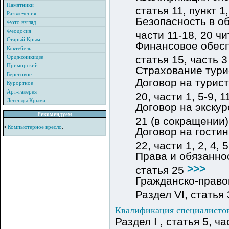
Памятники
статья 11, пункт 1
Развлечения
Безопасность в обл
Фото взгляд
Феодосия
части 11-18, 20 ч
Старый Крым
Финансовое обеспе
Коктебель
Орджоникидзе
статья 15, часть 
Приморский
Страхование турис
Береговое
Договор на турист
Курортное
Арт-галерея
20, части 1, 5-9, 1
Легенды Крыма
Договор на экскур
Рекомендуем
21 (в сокращении
•
Компьютерное кресло
.
Договор на гостин
22, части 1, 2, 4, 
Права и обязаннос
>>>
статья 25
Гражданско-право
Раздел VI, статья 
Квалификация специалистов
Раздел I , статья 5, ч