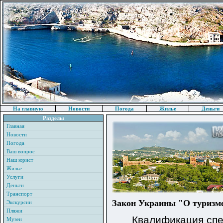
На главную
Новости
Погода
Жилье
Деньги
Разделы
Главная
Новости
Погода
Ваш вопрос
Наш юрист
Жилье
Услуги
Деньги
Транспорт
Закон Украины "О туризм
Экскурсии
Пляжи
Квалификация спец
Музеи