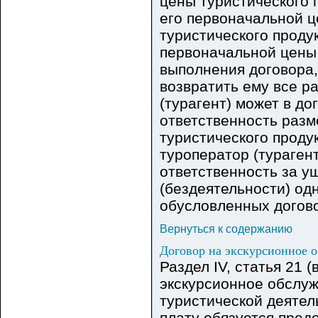
цены туристического 
его первоначальной 
туристического проду
первоначальной цены 
выполнения договора,
возвратить ему все р
(турагент) может в до
ответственность разм
туристического продук
туроператор (тураген
ответственность за у
(бездеятельности) одн
обусловленных догов
Вернуться к содержанию
Договор на экскурсионное 
Раздел IV, статья 21 
экскурсионное обслуж
туристической деятел
плату обязуется пред