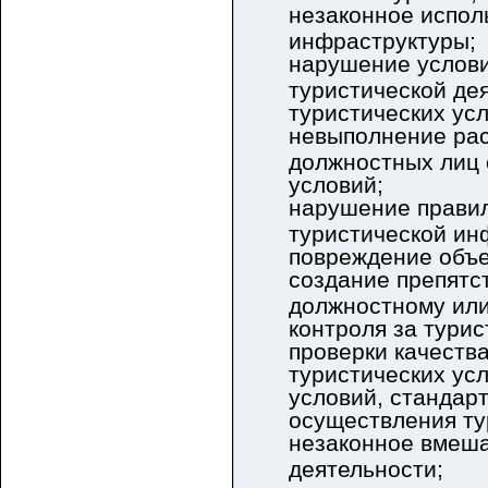
незаконное испол
инфраструктуры;
нарушение услови
туристической де
туристических усл
невыполнение ра
должностных лиц
условий;
нарушение правил
туристической ин
повреждение объе
создание препятс
должностному или
контроля за тури
проверки качеств
туристических ус
условий, стандар
осуществления ту
незаконное вмеша
деятельности;