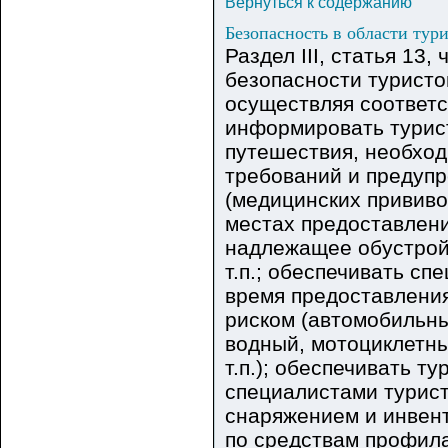
Вернуться к содержанию
Безопасность в области тур
Раздел III, статья 13,
безопасности туристо
осуществляя соответс
информировать турис
путешествия, необхо
требований и предуп
(медицинских прививок
местах предоставлени
надлежащее обустройс
т.п.; обеспечивать с
время предоставлени
риском (автомобильны
водный, мотоциклетны
т.п.); обеспечивать 
специалистами турис
снаряжением и инвент
по средствам профила