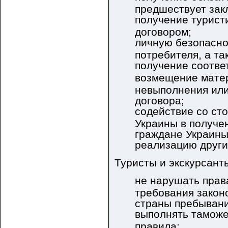
предшествует зак
получение турист
договором;
личную безопаснос
потребителя, а т
получение соотв
возмещение матер
невыполнения ил
договора;
содействие со ст
Украины в получе
граждане Украины
реализацию други
Туристы и экскурсант
не нарушать прав
требования закон
страны пребывани
выполнять таможе
правила;