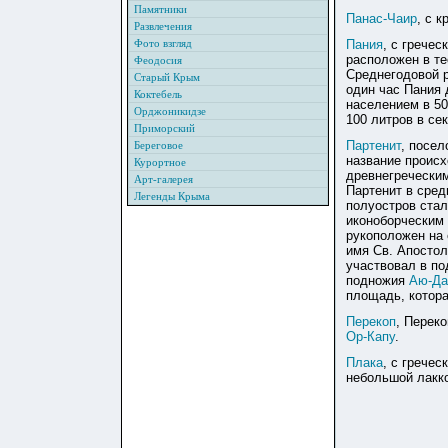
Памятники
Панас-Чаир
, с 
Развлечения
Фото взгляд
Пания
, с гречес
расположен в т
Феодосия
Среднегодовой р
Старый Крым
один час Пания 
Коктебель
населением в 50
Орджоникидзе
100 литров в се
Приморский
Партенит
, посе
Береговое
название происх
Курортное
древнегречески
Арт-галерея
Партенит в сред
Легенды Крыма
полуостров стал
иконоборческим
рукоположен на 
имя Св. Апостол
участвовал в по
подножия
Аю-Да
площадь, котора
Перекоп
, Перек
Ор-Капу
.
Плака
, с гречес
небольшой лакко