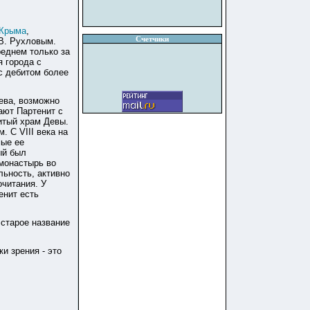
Крыма
,
Счетчики
 В. Рухловым.
реднем только за
я города с
с дебитом более
дева, возможно
ают Партенит с
итый храм Девы.
 С VIII века на
мые ее
ый был
 монастырь во
льность, активно
очитания. У
енит есть
 старое название
ки зрения - это