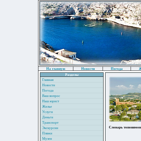
На главную
Новости
Погода
Ж
Разделы
Главная
Новости
Погода
Ваш вопрос
Наш юрист
Жилье
Услуги
Деньги
Транспорт
Словарь топонимо
Экскурсии
Пляжи
Музеи