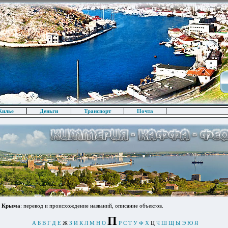
илье
Деньги
Транспорт
Почта
в Крыма
: перевод и происхождение названий, описание объектов.
П
А
Б
В
Г
Д
Е
Ж
З
И
К
Л
М
Н
О
Р
С
Т
У
Ф
Х
Ц
Ч
Ш
Щ
Ы
Э
Ю
Я