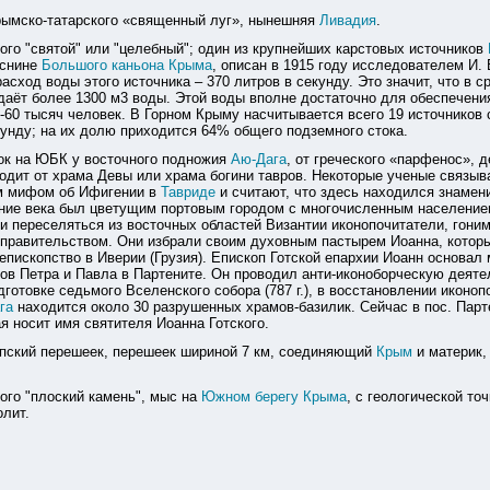
крымско-татарского «священный луг», нынешняя
Ливадия
.
кого "святой" или "целебный"; один из крупнейших карстовых источников
еснине
Большого каньона Крыма
, описан в 1915 году исследователем И.
асход воды этого источника – 370 литров в секунду. Это значит, что в с
даёт более 1300 м3 воды. Этой воды вполне достаточно для обеспечени
-60 тысяч человек. В Горном Крыму насчитывается всего 19 источников 
кунду; на их долю приходится 64% общего подземного стока.
лок на ЮБК у восточного подножия
Аю-Дага
, от греческого «парфенос», 
одит от храма Девы или храма богини тавров. Некоторые ученые связыв
м мифом об Ифигении в
Тавриде
и считают, что здесь находился знамен
ние века был цветущим портовым городом с многочисленным населением.
и переселяться из восточных областей Византии иконопочитатели, гони
 правительством. Они избрали своим духовным пастырем Иоанна, котор
епископство в Иверии (Грузия). Епископ Готской епархии Иоанн основал
ов Петра и Павла в Партените. Он проводил анти-иконоборческую деяте
дготовке седьмого Вселенского собора (787 г.), в восстановлении иконоп
га
находится около 30 разрушенных храмов-базилик. Сейчас в пос. Парт
я носит имя святителя Иоанна Готского.
опский перешеек
, перешеек шириной 7 км, соединяющий
Крым
и материк,
кого "плоский камень", мыс на
Южном берегу Крыма
, с геологической точ
лит.